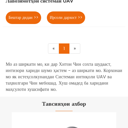
Лавозимотҳои системаи UAV
Бештар дидан >>
Ирсоли дархост >>
«
1
»
Мо аз ширкати мо, ки дар Хитои Чин сохта шудааст,
интизори хариди шумо ҳастем - аз ширкати мо. Корхонаи
мо як истеҳсолкунандаи Системаи интиқоли UAV ва
таҳвилгари Чин мебошад. Хуш омадед ба харидани
маҳсулоти хушсифати мо.
Тавсияҳои ахбор