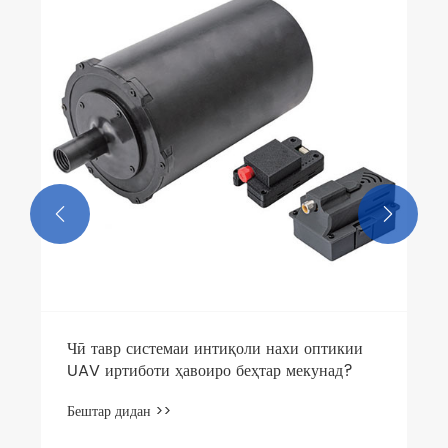
Чӣ тавр сими мудаввари нахи оптикӣ
метавонад эътимоднокӣ ва самаранокии
шабакаро дар ҷобаҷогузории муосири FTTH
Бештар дидан >>
беҳтар кунад

