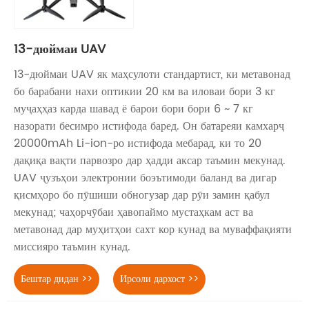
13-дюймаи UAV
13-дюймаи UAV як маҳсулоти стандартист, ки метавонад
бо барабани нахи оптикии 20 км ва иловаи бори 3 кг
муҷаҳҳаз карда шавад ё барои бори бори 6 ~ 7 кг
назорати бесимро истифода баред. Он батареяи камхарҷ
20000mAh Li-ion-ро истифода мебарад, ки то 20
дақиқа вақти парвозро дар ҳадди аксар таъмин мекунад.
UAV ҷузъҳои электронии боэътимоди баланд ва дигар
қисмҳоро бо пӯшиши обногузар дар рӯи замин қабул
мекунад; чаҳорчӯбаи ҳавопаймо мустаҳкам аст ва
метавонад дар муҳитҳои сахт кор кунад ва муваффақияти
миссияро таъмин кунад.
Бештар дидан >>
Ирсоли дархост >>