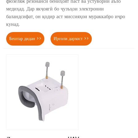
фюзеляж резонанси бениҳоят паст ва устувории аъло
медиҳад. Дар якҷоягӣ бо ҷузъҳои электронии
баландсифат, он қодир аст миссияҳои мураккабро иҷро
кунад.
Бештар дидан >>
Ирсоли дархост >>