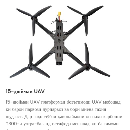
15-дюймаи UAV
15-дюймаи UAV платформаи боэътимоди UAV мебошад,
ки барои парвози дурпарвоз ва бори миёна таҳия
шудааст. Дар чаҳорчӯбаи ҳавопаймоии он нахи карбонии
T300-и ултра-баланд истифода мешавад, ки ба тамоми