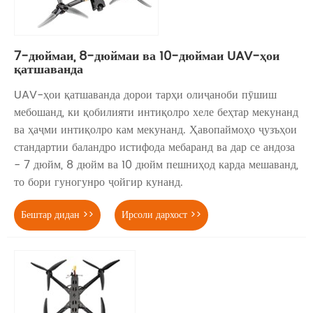
7-дюймаи, 8-дюймаи ва 10-дюймаи UAV-ҳои
қатшаванда
UAV-ҳои қатшаванда дорои тарҳи олиҷаноби пӯшиш
мебошанд, ки қобилияти интиқолро хеле беҳтар мекунанд
ва ҳаҷми интиқолро кам мекунанд. Ҳавопаймоҳо ҷузъҳои
стандартии баландро истифода мебаранд ва дар се андоза
- 7 дюйм, 8 дюйм ва 10 дюйм пешниҳод карда мешаванд,
то бори гуногунро ҷойгир кунанд.
Бештар дидан >>
Ирсоли дархост >>