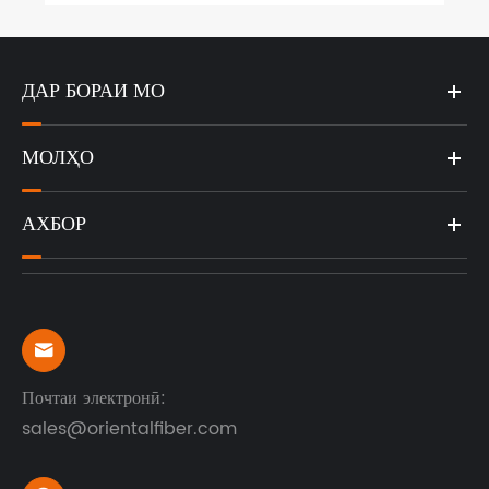
ДАР БОРАИ МО
МОЛҲО
АХБОР

Почтаи электронӣ:
sales@orientalfiber.com