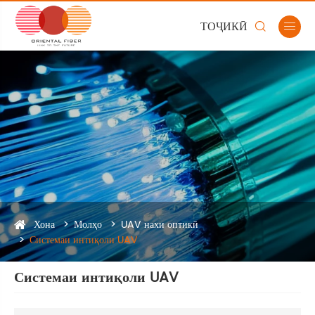
ТОҶИКӢ


Хона
Молҳо
UAV нахи оптикӣ
Системаи интиқоли UAV
Системаи интиқоли UAV