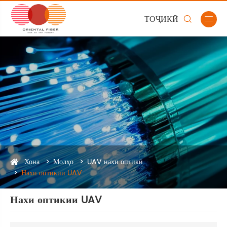
ТОҶИКӢ


Хона
Молҳо
UAV нахи оптикӣ
Нахи оптикии UAV
Нахи оптикии UAV