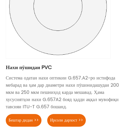
Нахи пӯшидаи PVC
Система одатан нахи оптикии G.657.A2-ро истифода
мебарад ва ҳам дар диаметри нахи пӯшонидашудаи 200
мкм ва 250 мкм пешниҳод карда мешавад. Ҳама
хусусиятҳои нахи G.657A2 бояд ҳадди аққал мувофиқи
тавсияи ITU-T G.657 бошанд.
Бештар дидан >>
Ирсоли дархост >>