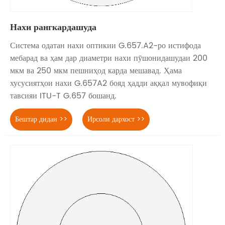
Нахи рангкардашуда
Система одатан нахи оптикии G.657.A2-ро истифода
мебарад ва ҳам дар диаметри нахи пӯшонидашудаи 200
мкм ва 250 мкм пешниҳод карда мешавад. Ҳама
хусусиятҳои нахи G.657A2 бояд ҳадди аққал мувофиқи
тавсияи ITU-T G.657 бошанд.
Бештар дидан >>
Ирсоли дархост >>