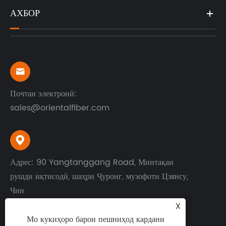
АХБОР

Почтаи электронӣ:
sales@orientalfiber.com

Адрес: 90 Yangtanggang Road, Минтақаи
рушди иқтисодӣ, шаҳри Ҷуронг, музофоти Цзянсу,
Чин
X
Мо кукиҳоро барои пешниҳод кардани