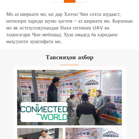
Мо аз ширкати мо, ки дар Хитои Чин сохта шудааст,
интизори хариди шумо ҳастем - аз ширкати мо. Корхонаи
мо як истеҳсолкунандаи Нахи оптикии UAV ва
таҳвилгари Чин мебошад. Хуш омадед ба харидани
маҳсулоти хушсифати мо.
Тавсияҳои ахбор