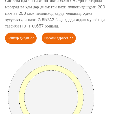
Система одатан нахи оптикии G.657.A2-ро истифода
мебарад ва ҳам дар диаметри нахи пӯшонидашудаи 200
мкм ва 250 мкм пешниҳод карда мешавад. Ҳама
хусусиятҳои нахи G.657A2 бояд ҳадди аққал мувофиқи
тавсияи ITU-T G.657 бошанд.
Бештар дидан >>
Ирсоли дархост >>