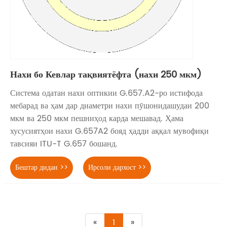
Нахи бо Кевлар тақвиятёфта (нахи 250 мкм)
Система одатан нахи оптикии G.657.A2-ро истифода
мебарад ва ҳам дар диаметри нахи пӯшонидашудаи 200
мкм ва 250 мкм пешниҳод карда мешавад. Ҳама
хусусиятҳои нахи G.657A2 бояд ҳадди аққал мувофиқи
тавсияи ITU-T G.657 бошанд.
Бештар дидан >>
Ирсоли дархост >>
«
1
»