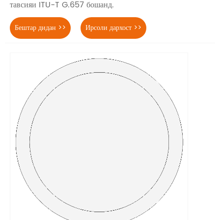
тавсияи ITU-T G.657 бошанд.
Бештар дидан >>
Ирсоли дархост >>