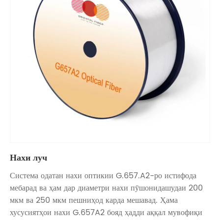
Нахи луч
Система одатан нахи оптикии G.657.A2-ро истифода
мебарад ва ҳам дар диаметри нахи пӯшонидашудаи 200
мкм ва 250 мкм пешниҳод карда мешавад. Ҳама
хусусиятҳои нахи G.657A2 бояд ҳадди аққал мувофиқи