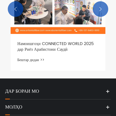


Намоишгоҳи CONNECTED WORLD 2025
дар Риёз Арабистони Саудӣ
Бештар дидан >>
ДАР БОРАИ МО
МОЛҲО