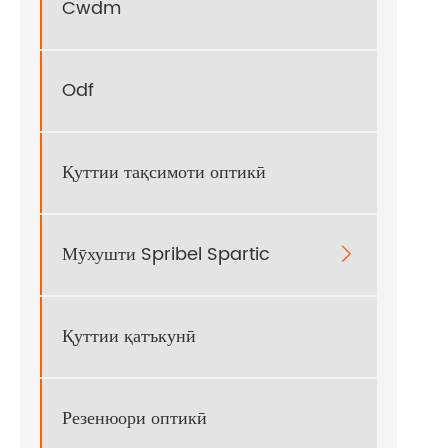
Cwdm
Odf
Қуттии тақсимоти оптикӣ
Мӯхушти Spribel Spartic

Қуттии қатъкунӣ
Резенюори оптикӣ