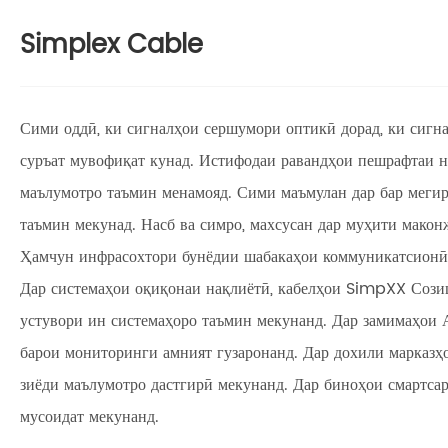
Simplex Cable
Сими оддӣ, ки сигналҳои сершумори оптикӣ дорад, ки сигн
суръат мувофиқат кунад. Истифодаи равандҳои пешрафтаи на
маълумотро таъмин менамояд. Сими маъмулан дар бар мегир
таъмин мекунад. Насб ва симро, махсусан дар муҳити маконж
Ҳамчун инфрасохтори бунёдии шабакаҳои коммуникатсионӣ, 
Дар системаҳои оқиқонаи нақлиётӣ, кабелҳои SimpXX Сози
устувори ин системаҳоро таъмин мекунанд. Дар замимаҳои 
барои мониторинги амният гузаронанд. Дар дохили марказҳо
зиёди маълумотро дастгирӣ мекунанд. Дар биноҳои смартса
мусоидат мекунанд.