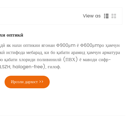
View as
хи оптикӣ
ддӣ як нахи оптикии ягонаи Φ900μm ё Φ600μmро ҳамчун
ӣ истифода мебарад, ки бо қабати арамид ҳамчун арматура
бо қабати хлориди поливинилӣ (ПВХ) ё маводи сифр-
(LSZH, halogen-free), ғилоф.
Ирсоли дархост >>