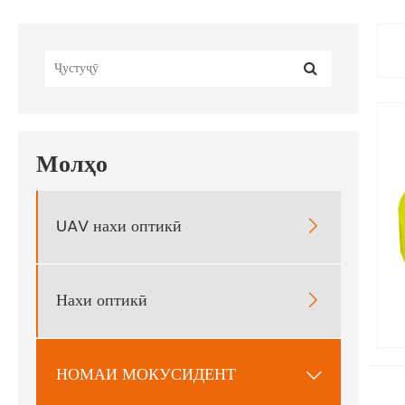
Молҳо
UAV нахи оптикӣ

Нахи оптикӣ

НОМАИ МОКУСИДЕНТ
