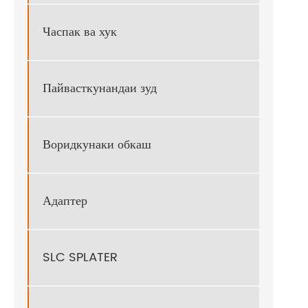
Часпак ва хук
Пайвасткунандаи зуд
Воридкунаки обкаш
Адаптер
SLC SPLATER