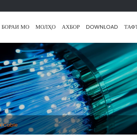
 БОРАИ МО
МОЛҲО
АХБОР
DOWNLOAD
ТАФ
x Cable