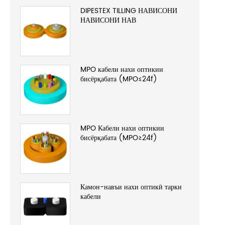
DIPESTEX TILLING НАВИСОНИ
НАВИСОНИ НАВ
MPO кабели нахи оптикии
бисёрқабата (MPO≤24f)
MPO Кабели нахи оптикии
бисёрқабата (MPO≥24f)
Камон-навъи нахи оптикӣ тарки
кабели