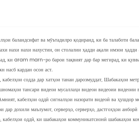
алҳои баландсифат ва мӯътадилро қодиранд, ки ба талаботи ба
хи нахи нахи нахустин, он столалии ҳадди ақали имзои ҳадди 
ад, ки aram marn-ро барои тақвият дар бар мегирад, ки қувв
н насб кардан осон аст.
кабелҳои содда дар хатҳои танаи дарозмуддат, Шабакаҳои метр
шномаҳои тансари видеои мусаллаҳи видеои видеоии видеоии 
Амният, кабелҳои оддӣ сигналҳои назорати видеоӣ ва ҳушдор м
и дар дохили маълумот, серверҳо, серверҳо, дастгоҳҳои анбор
р, кабелҳои оддӣ, ки шабакаҳои коммуникатсионӣ шабакаҳои ко