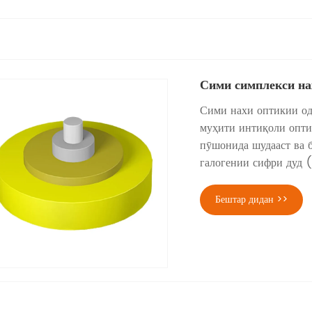
Сими симплекси на
Сими нахи оптикии о
муҳити интиқоли оптик
пӯшонида шудааст ва 
галогении сифри дуд 
Бештар дидан >>