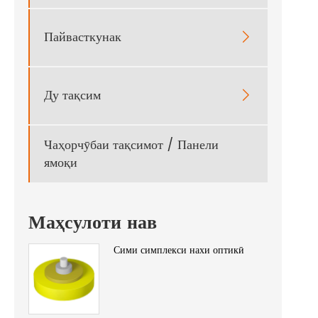
Пайвасткунак

Ду тақсим

Чаҳорчӯбаи тақсимот / Панели
ямоқи
Маҳсулоти нав
Сими симплекси нахи оптикӣ