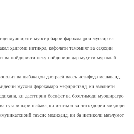
ланди муоширати муосир барои фарохмаҷрои муосир ва
ақал ҳангоми интиқол, кафолати тамомият ва саҳеҳии
ат ва пойдорияти неку пойдориро дар муҳити мураккаб
ополит ва шабакаҳои дастрасӣ васеъ истифода мешаванд.
видеоии мусоид фароҳамаро мефиристанд, ки амалиёти
едиҳанд, ки дастгирии босифат ва боэътимоди муоширатро
ӣ ва гузаришҳои шабака, ки интиқол ва нигоҳдории миқдори
ммуникатсионӣ таъсис медиҳанд, ки ба интиқоли маълумот